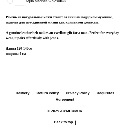
Aqua Marine/ бирюзовый
Ремень из натуральной кожи станет отличным подарком мужчине,
идеален для повседневной жизни как компаньон джинсам.
A genuine leather belt makes an excellent gift for a man. Perfect for everyday
wear, it pairs effortlessly with jeans.
Длина 120-140см
ширина 4 см
Delivery
Return Policy
Privacy Policy
Requisites
Agreement
© 2025 AU'MURMUR
Back to top