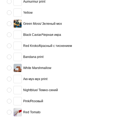
Aumurmur print
Yellow
Green Moss/ Зеленый мох
Black Caviar/Черная икра
Red Kroko/Красный с тиснением
Bandana print
White Marshmallow
Аю-мух-мух print
Nightblue/ Темно-синий
Pink/Розовый
Red Tomato