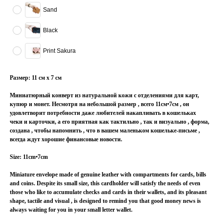
Sand
Black
Print Sakura
Размер: 11 см x 7 см
Миниатюрный конверт из натуральной кожи с отделениями для карт,
купюр и монет. Несмотря на небольшой размер , всего 11см•7см , он
удовлетворит потребности даже любителей накапливать в кошельках
чеки и карточки, а его приятная как тактильно , так и визуально , форма,
создана , чтобы напомнить , что в вашем маленьком кошельке-письме ,
всегда ждут хорошие финансовые новости.
Size: 11cm•7cm
Miniature envelope made of genuine leather with compartments for cards, bills
and coins. Despite its small size, this cardholder will satisfy the needs of even
those who like to accumulate checks and cards in their wallets, and its pleasant
shape, tactile and visual , is designed to remind you that good money news is
always waiting for you in your small letter wallet.