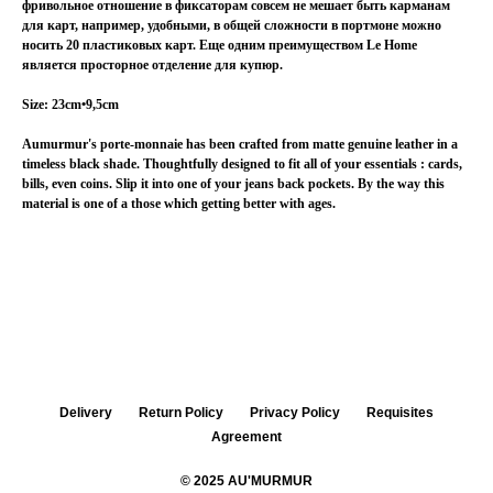
фривольное отношение в фиксаторам совсем не мешает быть карманам
для карт, например, удобными, в общей сложности в портмоне можно
носить 20 пластиковых карт. Еще одним преимуществом Le Home
является просторное отделение для купюр.
Size: 23cm•9,5cm
Aumurmur's porte-monnaie has been crafted from matte genuine leather in a
timeless black shade. Thoughtfully designed to fit all of your essentials : cards,
bills, even coins. Slip it into one of your jeans back pockets. By the way this
material is one of a those which getting better with ages.
Delivery
Return Policy
Privacy Policy
Requisites
Agreement
© 2025 AU'MURMUR